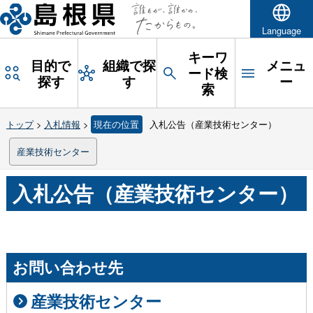
Language
キーワ
目的で
組織で探
メニュ
ード検
探す
す
ー
索
トップ
>
入札情報
>
現在の位置
入札公告（産業技術センター）
産業技術センター
入札公告（産業技術センター）
お問い合わせ先
産業技術センター