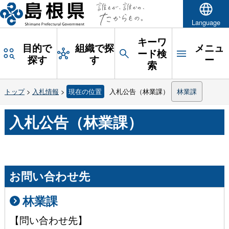
Language
キーワ
目的で
組織で探
メニュ
ード検
探す
す
ー
索
トップ
>
入札情報
>
現在の位置
入札公告（林業課）
林業課
入札公告（林業課）
お問い合わせ先
林業課
【問い合わせ先】