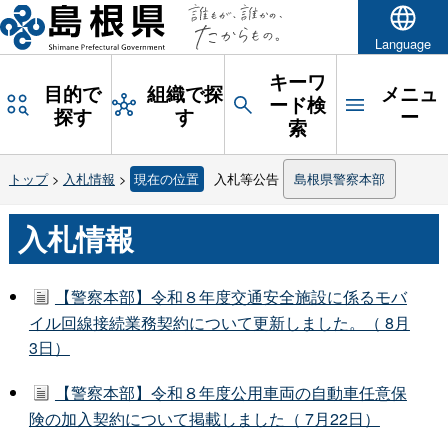
Language
キーワ
目的で
組織で探
メニュ
ード検
探す
す
ー
索
トップ
>
入札情報
>
現在の位置
入札等公告
島根県警察本部
入札情報
【警察本部】令和８年度交通安全施設に係るモバ
イル回線接続業務契約について更新しました。（ 8月
3日）
【警察本部】令和８年度公用車両の自動車任意保
険の加入契約について掲載しました（ 7月22日）