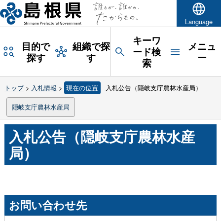
Language
キーワ
目的で
組織で探
メニュ
ード検
探す
す
ー
索
トップ
>
入札情報
>
現在の位置
入札公告（隠岐支庁農林水産局）
隠岐支庁農林水産局
入札公告（隠岐支庁農林水産
局）
お問い合わせ先