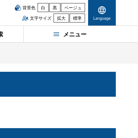
背景色
白
黒
ベージュ
文字サイズ
拡大
標準
Language
索
メニュー