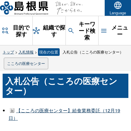
Language
キーワ
目的で
組織で探
メニュ
ード検
探す
す
ー
索
トップ
>
入札情報
>
現在の位置
入札公告（こころの医療センター）
こころの医療センター
入札公告（こころの医療セン
ター）
【こころの医療センター】給食業務委託（12月19
日）