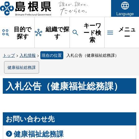
Language
キーワ
目的で
組織で探
メニュ
ード検
探す
す
ー
索
トップ
>
入札情報
>
現在の位置
入札公告（健康福祉総務課）
健康福祉総務課
入札公告（健康福祉総務課）
お問い合わせ先
健康福祉総務課