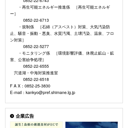
0852-22-6743
・再生可能エネルギー推進係 ［再生可能エネルギ
ー］
0852-22-6713
・規制係 ［石綿（アスベスト）対策、大気汚染防
止、騒音・振動・悪臭、水質汚濁、土壌汚染、温泉、フロ
ン対策］
0852-22-5277
・モニタリング係 ［環境影響評価、休廃止鉱山・鉱
害、公害紛争処理］
0852-22-6555
宍道湖・中海対策推進室
0852-22-6518
F A X：0852-25-3830
E-mail：kankyo@pref.shimane.lg.jp
企業広告