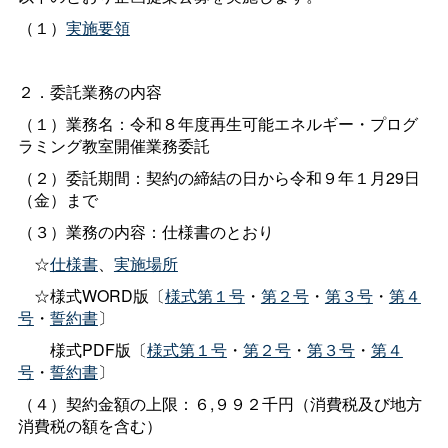
（１）
実施要領
２．委託業務の内容
（１）業務名：令和８年度再生可能エネルギー・プログ
ラミング教室開催業務委託
（２）委託期間：契約の締結の日から令和９年１月29日
（金）まで
（３）業務の内容：仕様書のとおり
☆
仕様書
、
実施場所
☆様式WORD版〔
様式第１号
・
第２号
・
第３号
・
第４
号
・
誓約書
〕
様式PDF版〔
様式第１号
・
第２号
・
第３号
・
第４
号
・
誓約書
〕
（４）契約金額の上限：６,９９２千円（消費税及び地方
消費税の額を含む）