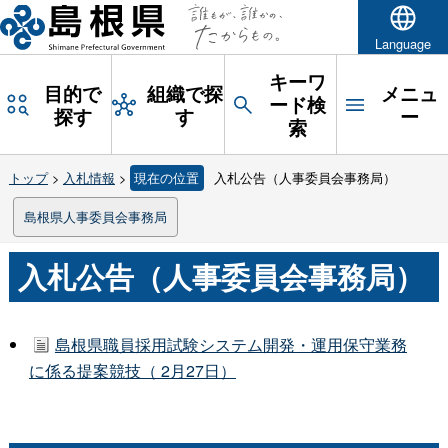
Language
キーワ
目的で
組織で探
メニュ
ード検
探す
す
ー
索
トップ
>
入札情報
>
現在の位置
入札公告（人事委員会事務局）
島根県人事委員会事務局
入札公告（人事委員会事務局）
島根県職員採用試験システム開発・運用保守業務
に係る提案競技（ 2月27日）