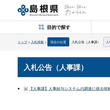
目的で探す
トップ
>
入札情報
>
現在の位置
入札公告（人事課）
人
入札公告（人事課）
【人事課】人事給与システムの調達に係る情報