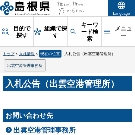
Language
キーワ
目的で
組織で探
メニュ
ード検
探す
す
ー
索
トップ
>
入札情報
>
現在の位置
入札公告（出雲空港管理所）
出雲空港管理事務所
入札公告（出雲空港管理所）
お問い合わせ先
出雲空港管理事務所