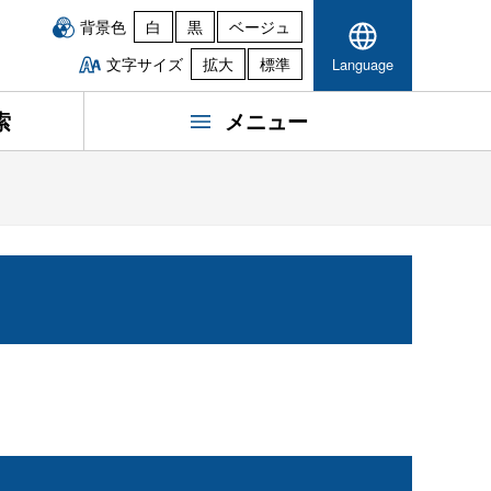
背景色
白
黒
ベージュ
文字サイズ
拡大
標準
Language
索
メニュー