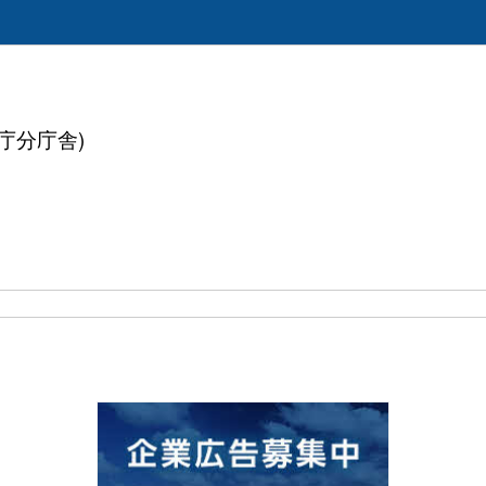
県庁分庁舎)