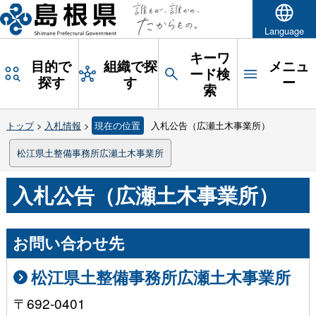
Language
キーワ
目的で
組織で探
メニュ
ード検
探す
す
ー
索
トップ
>
入札情報
>
現在の位置
入札公告（広瀬土木事業所）
松江県土整備事務所広瀬土木事業所
入札公告（広瀬土木事業所）
お問い合わせ先
松江県土整備事務所広瀬土木事業所
〒692-0401