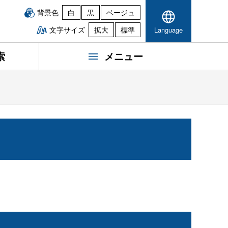
背景色
白
黒
ベージュ
文字サイズ
拡大
標準
Language
索
メニュー