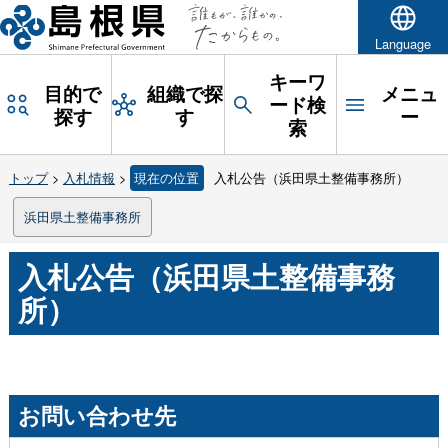
Language
キーワ
目的で
組織で探
メニュ
ード検
探す
す
ー
索
トップ
>
入札情報
>
現在の位置
入札公告（浜田県土整備事務所）
浜田県土整備事務所
入札公告（浜田県土整備事務
所）
お問い合わせ先