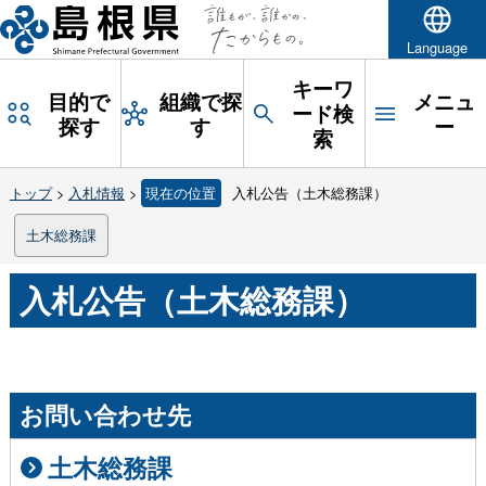
Language
キーワ
目的で
組織で探
メニュ
ード検
探す
す
ー
索
トップ
>
入札情報
>
現在の位置
入札公告（土木総務課）
土木総務課
入札公告（土木総務課）
お問い合わせ先
土木総務課