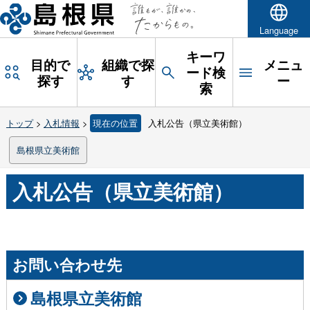
Language
キーワ
目的で
組織で探
メニュ
ード検
探す
す
ー
索
トップ
>
入札情報
>
現在の位置
入札公告（県立美術館）
島根県立美術館
入札公告（県立美術館）
お問い合わせ先
島根県立美術館