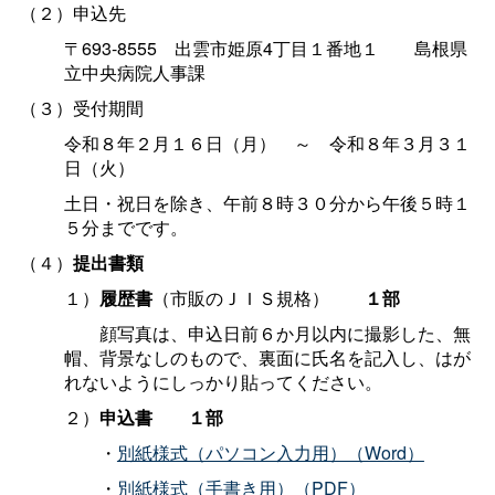
（２）申込先
〒693-855
5
出雲市姫原4丁目１番地
１
島根県
立中央病院人事課
（３）受付期間
令和８年２月１６日（月
）～
令和８年３月３１
日（火）
土日・祝日を除き、午前８時３０分から午後５時１
５分までです。
（４）
提出書類
１）
履歴書
（市販のＪＩＳ規格
）
１部
顔写真は、申込日前６か月以内に撮影した、無
帽、背景なしのもので、裏面に氏名を記入し、はが
れないようにしっかり貼ってください。
２）
申込
書
１部
・
別紙様式（パソコン入力用）（Word）
・
別紙様式（手書き用）（PDF）