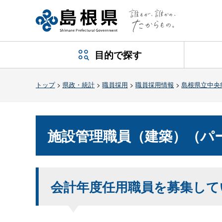
目的で探す
トップ
>
県政・統計
>
職員採用
>
職員採用情報
>
島根県立中央
施設管理職員（建築）（パ
会計年度任用職員を募集して