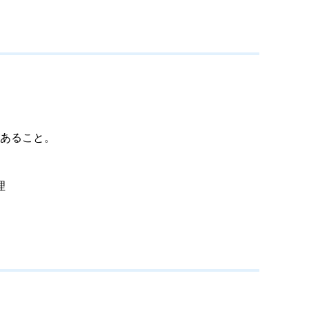
あること。
理