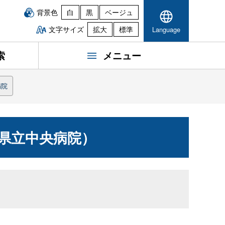
背景色
白
黒
ベージュ
文字サイズ
拡大
標準
Language
索
メニュー
病院
県立中央病院）