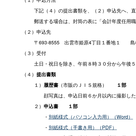
下記（４）の提出書類を、（２）申込先へ、直
郵送する場合は、封筒の表に「会計年度任用職
（２）申込先
〒693-855
5
出雲市姫原4丁目１番地
１
島
（３）受付
土日・祝日を除き、午前８時３０分から午後５
（４）
提出書類
１）
履歴書
（市販のＪＩＳ規格
）
１部
顔写真は、申込日前６か月以内に撮影した
２）
申込
書
１部
・
別紙様式（パソコン入力用）（Word）
・
別紙様式（手書き用）（PDF）