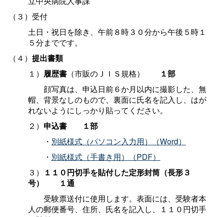
立中央病院人事課
（３）受付
土日・祝日を除き、午前８時３０分から午後５時１
５分までです。
（４）
提出書類
１）
履歴書
（市販のＪＩＳ規格
）
１部
顔写真は、申込日前６か月以内に撮影した、無
帽、背景なしのもので、裏面に氏名を記入し、はが
れないようにしっかり貼ってください。
２）
申込
書
１部
・
別紙様式（パソコン入力用）（Word）
・
別紙様式（手書き用）（PDF）
３）
１１０円切手を貼付した定形封筒（長形３
号
）
１通
受験票送付に使用します。表面には、受験者本
人の郵便番号、住所、氏名を記入し、１１０円切手