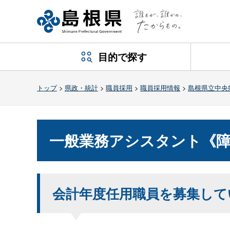
目的で探す
トップ
>
県政・統計
>
職員採用
>
職員採用情報
>
島根県立中央
一般業務アシスタント《
会計年度任用職員を募集して