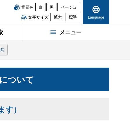
背景色
白
黒
ベージュ
文字サイズ
拡大
標準
Language
索
メニュー
病院
について
ます）