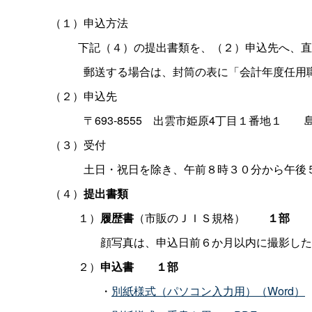
（１）申込方法
下記（４）の提出書類を、（２）申込先へ、直
郵送する場合は、封筒の表に「会計年度任用
（２）申込先
〒693-855
5
出雲市姫原4丁目１番地
１
（３）受付
土日・祝日を除き、午前８時３０分から午後
（４）
提出書類
１）
履歴書
（市販のＪＩＳ規格
）
１部
顔写真は、申込日前６か月以内に撮影した
２）
申込
書
１部
・
別紙様式（パソコン入力用）（Word）