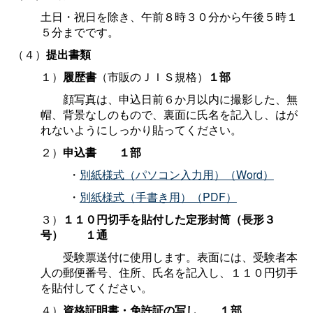
土日・祝日を除き、午前８時３０分から午後５時１
５分までです。
（４）
提出書類
１）
履歴書
（市販のＪＩＳ規格）
１部
顔写真は、申込日前６か月以内に撮影した、無
帽、背景なしのもので、裏面に氏名を記入し、はが
れないようにしっかり貼ってください。
２）
申込
書
１部
・
別紙様式（パソコン入力用）（Word）
・
別紙様式（手書き用）（PDF）
３）
１１０円切手を貼付した定形封筒（長形３
号
）
１通
受験票送付に使用します。表面には、受験者本
人の郵便番号、住所、氏名を記入し、１１０円切手
を貼付してください。
４）
資格証明書・免許証の写
し
１部