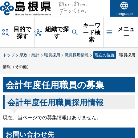
Language
キーワ
目的で
組織で探
メニュ
ード検
探す
す
ー
索
トップ
>
県政・統計
>
職員採用
>
職員採用情報
>
現在の位置
職員採用
情報（その他）
会計年度任用職員の募集
会計年度任用職員採用情報
現在、当ページでの募集情報はありません。
お問い合わせ先