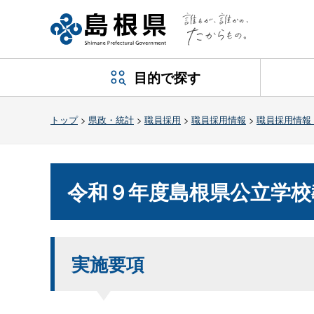
目的で探す
トップ
>
県政・統計
>
職員採用
>
職員採用情報
>
職員採用情報
令和９年度島根県公立学校
実施要項