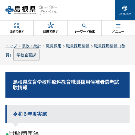
Language
目的で探す
組織で探す
キーワード検索
メニュー
トップ
>
県政・統計
>
職員採用
>
職員採用情報
>
職員採用情報（教
員）
学校企画課
島根県立盲学校理療科教育職員採用候補者選考試
験情報
令和６年度実施
●
試験問題等