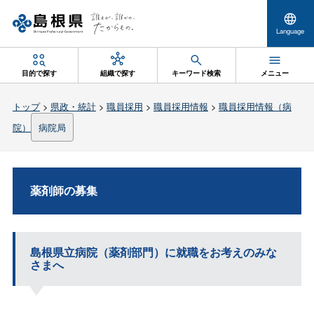
Language
目的で探す
組織で探す
キーワード検索
メニュー
トップ
>
県政・統計
>
職員採用
>
職員採用情報
>
職員採用情報（病
院）
病院局
薬剤師の募集
島根県立病院（薬剤部門）に就職をお考えのみな
さまへ