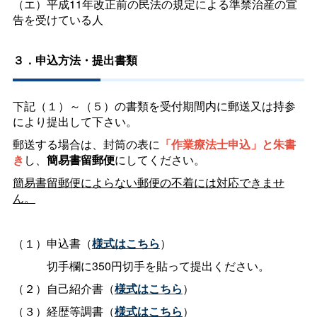
（エ）平成11年改正前の民法の規定による準禁治産の宣
告を受けている人
３．申込方法・提出書類
下記（１）～（５）の書類を受付期間内に郵送又は持参
により提出して下さい。
郵送する場合は、封筒の表に
「作業療法士申込」と朱書
き
し、
簡易書留郵便
にしてください。
簡易書留郵便によらない郵便の不着には対応できませ
ん。
（１）申込書（
様式はこちら
）
切手欄に350円切手を貼って提出ください。
（２）自己紹介書（
様式はこちら
）
（３）経歴等調書（
様式はこちら
）