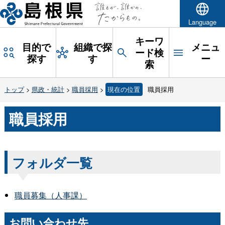
Language
キーワ
目的で
組織で探
メニュ
ード検
探す
す
ー
索
トップ
>
県政・統計
>
職員採用
>
現在の位置
職員採用
職員採用
フォルダ一覧
職員募集（人事課）
お問い合わせ先