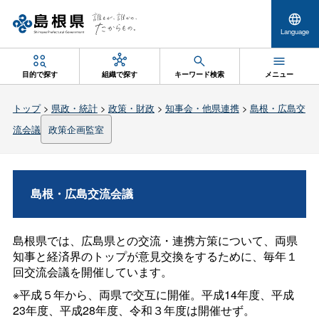
Language
目的で探す
組織で探す
キーワード検索
メニュー
トップ
>
県政・統計
>
政策・財政
>
知事会・他県連携
>
島根・広島交
流会議
政策企画監室
島根・広島交流会議
島根県では、広島県との交流・連携方策について、両県
知事と経済界のトップが意見交換をするために、毎年１
回交流会議を開催しています。
※平成５年から、両県で交互に開催。平成14年度、平成
23年度、平成28年度、令和３年度は開催せず。