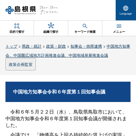
Language
目的で探す
組織で探す
キーワード検索
メニュー
トップ
>
県政・統計
>
政策・財政
>
知事会・他県連携
>
中国地方知事
会、中国圏広域地方計画推進会議、中国地域発展推進会議
政策企画監室
中国地方知事会令和６年度第１回知事会議
令和６年５月２２日（水）、鳥取県鳥取市において、
中国地方知事会令和６年度第１回知事会議が開催されま
した。
会議では、「物価高を上回る持続的な賃上げの実現」