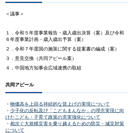
＜議事＞
１．令和５年度事業報告・歳入歳出決算（案）及び令和
６年度事業計画・歳入歳出予算（案）
２．令和７年度国の施策に関する提案書の編成（案）
３．意見交換（共同アピール案）
４．中国地方知事会広域連携の取組
共同アピール
・
物価高を上回る持続的な賃上げの実現について
・
少子化の反転及び「こどもまんなか」の理念実現に向
けたこども・子育て政策の充実強化について
・
相次ぐ大規模災害を乗り越えるための防災・減災対策
について