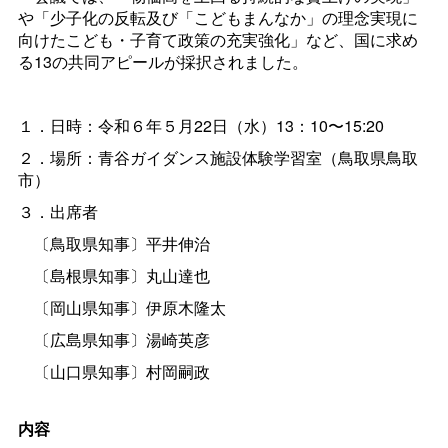
や「少子化の反転及び「こどもまんなか」の理念実現に
向けたこども・子育て政策の充実強化」など、国に求め
る13の共同アピールが採択されました。
１．日時：令和６年５月22日（水）13：10〜15:20
２．場所：青谷ガイダンス施設体験学習室（鳥取県鳥取
市）
３．出席者
〔鳥取県知事〕平井伸治
〔島根県知事〕丸山達也
〔岡山県知事〕伊原木隆太
〔広島県知事〕湯崎英彦
〔山口県知事〕村岡嗣政
内容