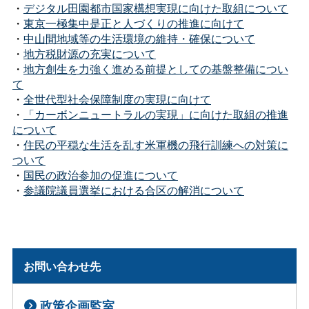
・
デジタル田園都市国家構想実現に向けた取組について
・
東京一極集中是正と人づくりの推進に向けて
・
中山間地域等の生活環境の維持・確保について
・
地方税財源の充実について
・
地方創生を力強く進める前提としての基盤整備につい
て
・
全世代型社会保障制度の実現に向けて
・
「カーボンニュートラルの実現」に向けた取組の推進
について
・
住民の平穏な生活を乱す米軍機の飛行訓練への対策に
ついて
・
国民の政治参加の促進について
・
参議院議員選挙における合区の解消について
お問い合わせ先
政策企画監室