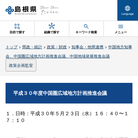
Language
目的で探す
組織で探す
キーワード検索
メニュー
トップ
>
県政・統計
>
政策・財政
>
知事会・他県連携
>
中国地方知事
会、中国圏広域地方計画推進会議、中国地域発展推進会議
政策企画監室
平成３０年度中国圏広域地方計画推進会議
１．日時：平成３０年５月２３日（水）１６：４０〜１
７：１０