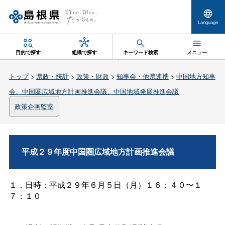
Language
目的で探す
組織で探す
キーワード検索
メニュー
トップ
>
県政・統計
>
政策・財政
>
知事会・他県連携
>
中国地方知事
会、中国圏広域地方計画推進会議、中国地域発展推進会議
政策企画監室
平成２９年度中国圏広域地方計画推進会議
１．日時：平成２９年６月５日（月）１６：４０〜１
７：１０