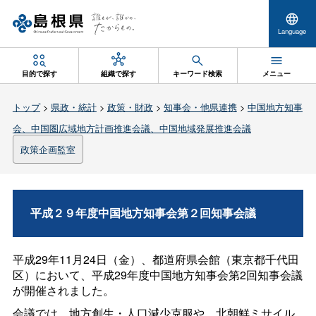
Language
目的で探す
組織で探す
キーワード検索
メニュー
トップ
>
県政・統計
>
政策・財政
>
知事会・他県連携
>
中国地方知事
会、中国圏広域地方計画推進会議、中国地域発展推進会議
政策企画監室
平成２９年度中国地方知事会第２回知事会議
平成29年11月24日（金）、都道府県会館（東京都千代田
区）において、平成29年度中国地方知事会第2回知事会議
が開催されました。
会議では、地方創生・人口減少克服や、
北朝鮮ミサイル