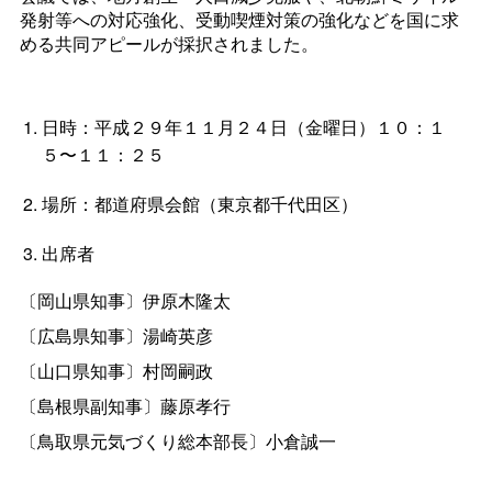
発射等への対応強化、
受動喫煙対策の強化などを国に求
める共同アピールが採択されました。
日時：
平成２９年１１月２４日（金曜日）１０：１
５
〜１１：２５
場所：都道府県会館（東京都千代田区）
出席者
〔岡山県知事〕伊原木隆太
〔広島県知事〕湯崎英彦
〔山口県知事〕村岡嗣政
〔島根県副知事〕藤原孝行
〔鳥取県元気づくり総本部長〕小倉誠一