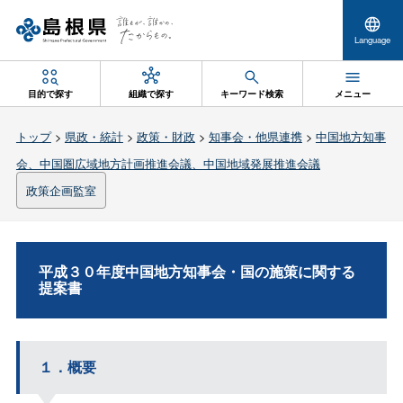
Language
目的で探す
組織で探す
キーワード検索
メニュー
トップ
>
県政・統計
>
政策・財政
>
知事会・他県連携
>
中国地方知事
会、中国圏広域地方計画推進会議、中国地域発展推進会議
政策企画監室
平成３０年度中国地方知事会・国の施策に関する
提案書
１．概要