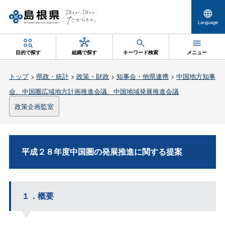
Language
目的で探す
組織で探す
キーワード検索
メニュー
トップ
>
県政・統計
>
政策・財政
>
知事会・他県連携
>
中国地方知事
会、中国圏広域地方計画推進会議、中国地域発展推進会議
政策企画監室
平成２８年度中国圏の発展推進に関する提案
１．概要