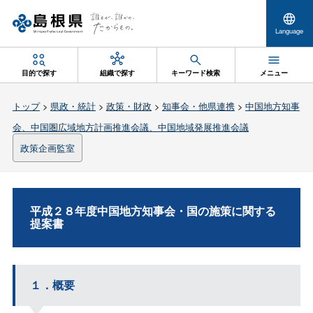
Language
目的で探す
組織で探す
キーワード検索
メニュー
トップ
>
県政・統計
>
政策・財政
>
知事会・他県連携
>
中国地方知事
会、中国圏広域地方計画推進会議、中国地域発展推進会議
政策企画監室
平成２８年度中国地方知事会・国の施策に関する
提案書
１．概要