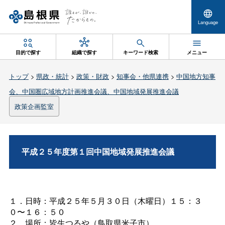
Language
目的で探す
組織で探す
キーワード検索
メニュー
トップ
>
県政・統計
>
政策・財政
>
知事会・他県連携
>
中国地方知事
会、中国圏広域地方計画推進会議、中国地域発展推進会議
政策企画監室
平成２５年度第１回中国地域発展推進会議
１．日時：平成２５年５月３０日（木曜日）１５：３
０〜１６：５０
２．場所：皆生つるや（鳥取県米子市）