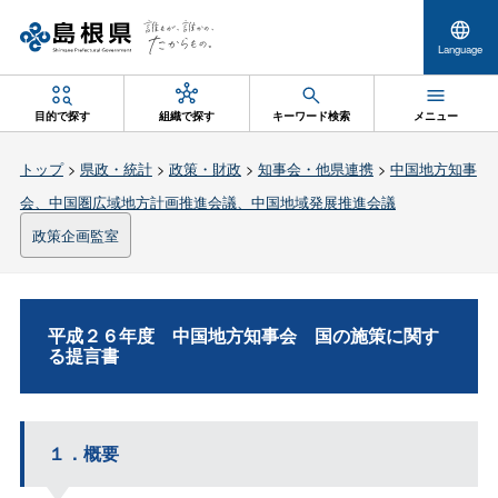
Language
目的で探す
組織で探す
キーワード検索
メニュー
トップ
>
県政・統計
>
政策・財政
>
知事会・他県連携
>
中国地方知事
会、中国圏広域地方計画推進会議、中国地域発展推進会議
政策企画監室
平成２６年度 中国地方知事会 国の施策に関す
る提言書
１．概要