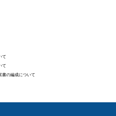
いて
いて
案書の編成について