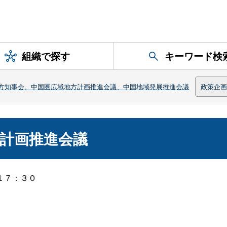
組織で探す
キーワード検
方知事会、中国圏広域地方計画推進会議、中国地域発展推進会議
政策企画
方計画推進会議
１７：３０