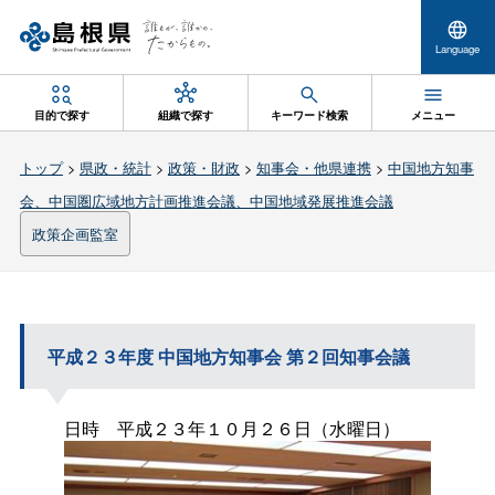
Language
目的で探す
組織で探す
キーワード検索
メニュー
トップ
>
県政・統計
>
政策・財政
>
知事会・他県連携
>
中国地方知事
会、中国圏広域地方計画推進会議、中国地域発展推進会議
政策企画監室
平成２３年度 中国地方知事会 第２回知事会議
日時 平成２３年１０月２６日（水曜日）