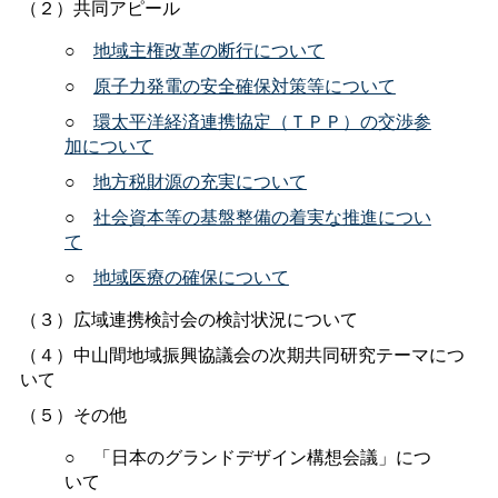
（２）共同アピール
○
地域主権改革の断行について
○
原子力発電の安全確保対策等について
○
環太平洋経済連携協定（ＴＰＰ）の交渉参
加について
○
地方税財源の充実について
○
社会資本等の基盤整備の着実な推進につい
て
○
地域医療の確保について
（３）広域連携検討会の検討状況について
（４）中山間地域振興協議会の次期共同研究テーマにつ
いて
（５）その他
○ 「日本のグランドデザイン構想会議」につ
いて