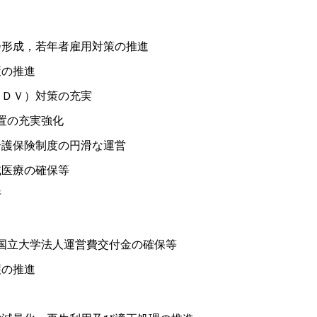
会形成，若年者雇用対策の推進
策の推進
（ＤＶ）対策の充実
措置の充実強化
介護保険制度の円滑な運営
域医療の確保等
行
び国立大学法人運営費交付金の確保等
護の推進