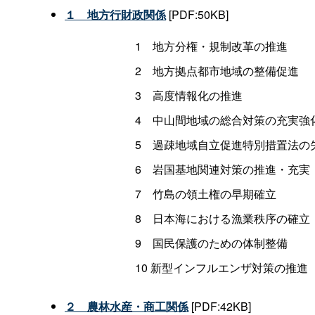
１ 地方行財政関係
[PDF:50KB]
1 地方分権・規制改革の推進
2 地方拠点都市地域の整備促進
3 高度情報化の推進
4 中山間地域の総合対策の充実強
5 過疎地域自立促進特別措置法の
6 岩国基地関連対策の推進・充実
7 竹島の領土権の早期確立
8 日本海における漁業秩序の確立
9 国民保護のための体制整備
10 新型インフルエンザ対策の推進
２ 農林水産・商工関係
[PDF:42KB]