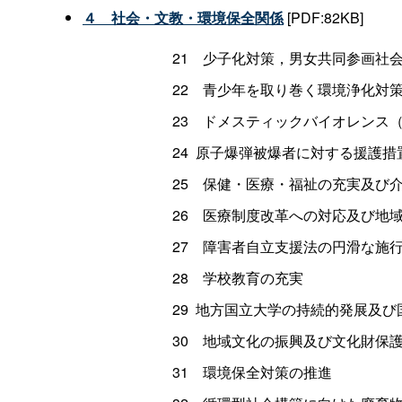
４ 社会・文教・環境保全関係
[PDF:82KB]
21 少子化対策，男女共同参画社
22 青少年を取り巻く環境浄化対
23 ドメスティックバイオレンス
24 原子爆弾被爆者に対する援護
25 保健・医療・福祉の充実及び
26 医療制度改革への対応及び地
27 障害者自立支援法の円滑な施
28 学校教育の充実
29 地方国立大学の持続的発展及
30 地域文化の振興及び文化財保
31 環境保全対策の推進