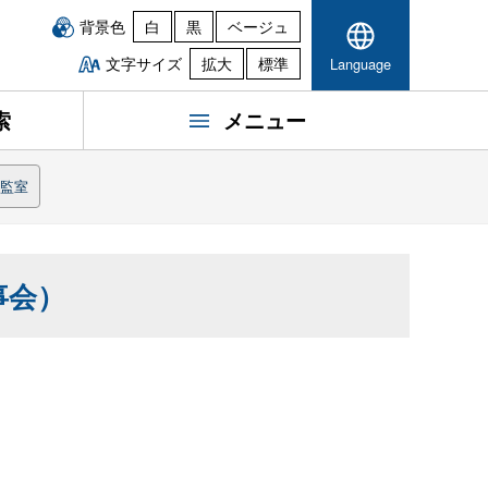
背景色
白
黒
ベージュ
文字サイズ
拡大
標準
Language
索
メニュー
監室
事会）