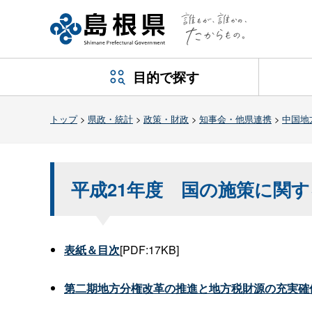
目的で探す
トップ
>
県政・統計
>
政策・財政
>
知事会・他県連携
>
中国地
平成21年度 国の施策に関す
表紙＆目次
[PDF:17KB]
第二期地方分権改革の推進と地方税財源の充実確