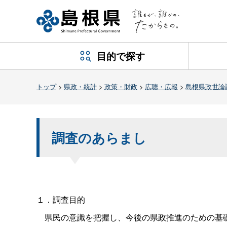
目的で探す
トップ
>
県政・統計
>
政策・財政
>
広聴・広報
>
島根県政世論
調査のあらまし
１．調査目的
県民の意識を把握し、今後の県政推進のための基