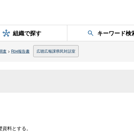
組織で探す
キーワード検
調査
>
R04報告書
広聴広報課県民対話室
礎資料とする。