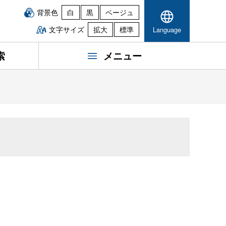
背景色
白
黒
ベージュ
文字サイズ
拡大
標準
Language
索
メニュー