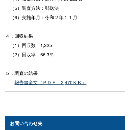
（5）調査方法：郵送法
（6）実施年月：令和２年１１月
４．回収結果
（1）回収
数
1,325
（2）回収
率
66.3％
５．調査の結果
報告書全文（ＰＤ
Ｆ
2,470ＫＢ）
お問い合わせ先