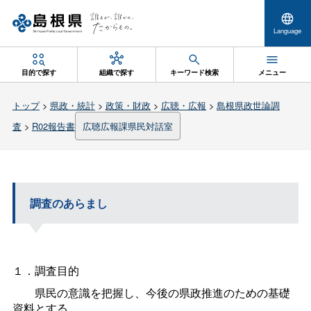
Language
目的で探す
組織で探す
キーワード検索
メニュー
トップ
>
県政・統計
>
政策・財政
>
広聴・広報
>
島根県政世論調
査
>
R02報告書
広聴広報課県民対話室
調査のあらまし
１．調査目的
県民の意識を把握し、今後の県政推進のための基礎
資料とする。