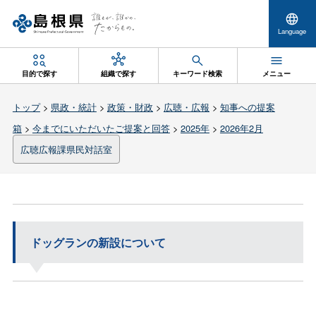
Language
目的で探す
組織で探す
キーワード検索
メニュー
トップ
>
県政・統計
>
政策・財政
>
広聴・広報
>
知事への提案
箱
>
今までにいただいたご提案と回答
>
2025年
>
2026年2月
広聴広報課県民対話室
ドッグランの新設について