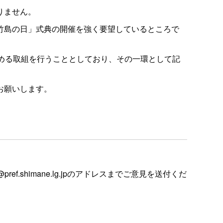
りません。
竹島の日」式典の開催を強く要望しているところで
める取組を行うこととしており、その一環として記
お願いします。
ref.shimane.lg.jpのアドレスまでご意見を送付くだ
。