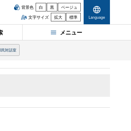
背景色
白
黒
ベージュ
文字サイズ
拡大
標準
Language
索
メニュー
県民対話室