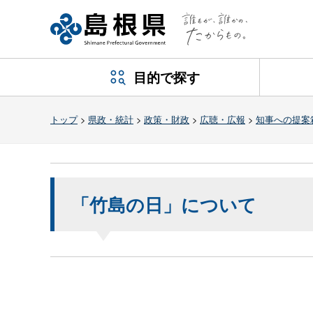
目的で探す
トップ
>
県政・統計
>
政策・財政
>
広聴・広報
>
知事への提案
「竹島の日」について