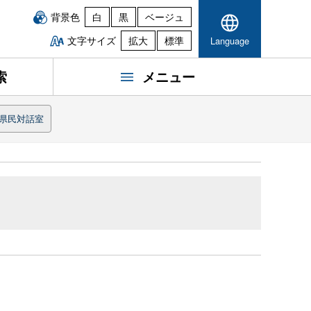
背景色
白
黒
ベージュ
文字サイズ
拡大
標準
Language
索
メニュー
県民対話室