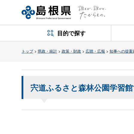
目的で探す
トップ
>
県政・統計
>
政策・財政
>
広聴・広報
>
知事への提案
宍道ふるさと森林公園学習館で