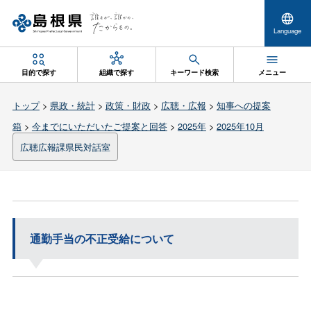
Language
目的で探す
組織で探す
キーワード検索
メニュー
トップ
>
県政・統計
>
政策・財政
>
広聴・広報
>
知事への提案
箱
>
今までにいただいたご提案と回答
>
2025年
>
2025年10月
広聴広報課県民対話室
通勤手当の不正受給について