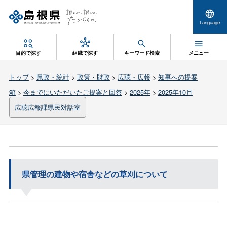
Language
目的で探す
組織で探す
キーワード検索
メニュー
トップ
>
県政・統計
>
政策・財政
>
広聴・広報
>
知事への提案
箱
>
今までにいただいたご提案と回答
>
2025年
>
2025年10月
広聴広報課県民対話室
県管理の建物や宿舎などの草刈について