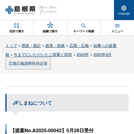
Language
目的で探す
組織で探す
キーワード検索
メニュー
トップ
>
県政・統計
>
政策・財政
>
広聴・広報
>
知事への提案
箱
>
今までにいただいたご提案と回答
>
2025年
>
2025年6月
広聴広報課県民対話室
JFしまねについて
【提案No.A2025-00042】5月28日受付