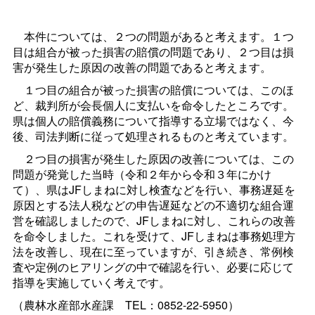
本件については、２つの問題があると考えます。１つ
目は組合が被った損害の賠償の問題であり、２つ目は損
害が発生した原因の改善の問題であると考えます。
１つ目の組合が被った損害の賠償については、このほ
ど、裁判所が会長個人に支払いを命令したところです。
県は個人の賠償義務について指導する立場ではなく、今
後、司法判断に従って処理されるものと考えています。
２つ目の損害が発生した原因の改善については、この
問題が発覚した当時（令和２年から令和３年にかけ
て）、県はJFしまねに対し検査などを行い、事務遅延を
原因とする法人税などの申告遅延などの不適切な組合運
営を確認しましたので、JFしまねに対し、これらの改善
を命令しました。これを受けて、JFしまねは事務処理方
法を改善し、現在に至っていますが、引き続き、常例検
査や定例のヒアリングの中で確認を行い、必要に応じて
指導を実施していく考えです。
（農林水産部水産
課
TEL：0852-22-5950）