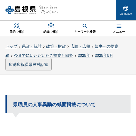
Language
目的で探す
組織で探す
キーワード検索
メニュー
トップ
>
県政・統計
>
政策・財政
>
広聴・広報
>
知事への提案
箱
>
今までにいただいたご提案と回答
>
2025年
>
2025年5月
広聴広報課県民対話室
県職員の人事異動の紙面掲載について